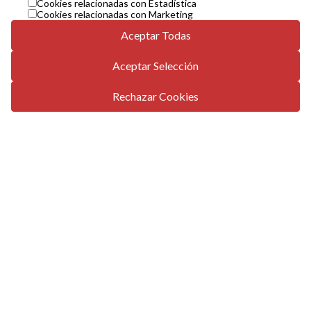
Cookies relacionadas con Estadística
Cookies relacionadas con Marketing
Aceptar Todas
Aceptar Selección
Teatro María Guerrero - Sala de la
Princesa
Rechazar Cookies
Teatro María Guerrero - Sala Grande